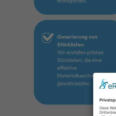
ermöglichen.
Generierung von
Stücklisten
:
Wir erstellen präzise
Stücklisten, die eine
effektive
Materialbeschaffung
gewährleisten.