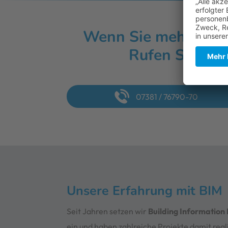
Wenn Sie mehr Info
Rufen Sie uns
07381 / 76790-70
Unsere Erfahrung mit BIM
Seit Jahren setzen wir
Building Information
ein und haben zahlreiche Projekte damit real