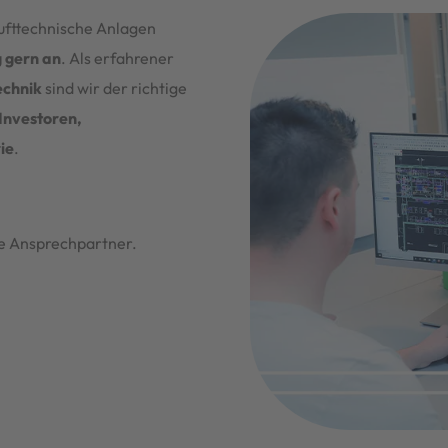
lufttechnische Anlagen
 gern an
. Als erfahrener
echnik
sind wir der richtige
Investoren,
ie
.
ge Ansprechpartner.