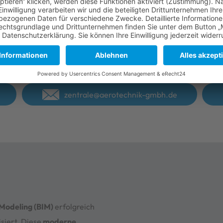
rmationen zu unserem Leistung
 einfach an oder schreiben Sie un
zentrale@aerotechnik-gmbh.de
 Modeling (BIM)
erfolgreich
isiert. Diese
moderne