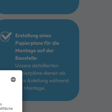
Erstellung eines
Papierplans für die
Montage auf der
Baustelle
:
Unsere detaillierten
Papierpläne dienen als
klare Anleitung während
der Montage.