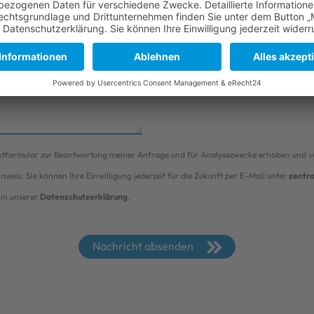
PLZ/ORT*
ktformular zur Beantwortung meiner Anfrage und für Analysezwecke erhoben und v
weis: Sie können Ihre Einwilligung jederzeit für die Zukunft per E-Mail unter
zentr
in unserer
Datenschutzerklärung
.
Nachricht absenden