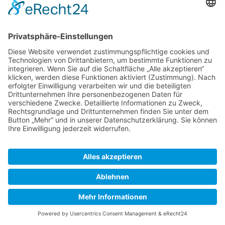
bei uns gespeichert und verarbeitet. Diese Daten geben
wir nicht ohne Ihre Einwilligung weiter.
Die Verarbeitung dieser Daten erfolgt auf Grundlage
von Art. 6 Abs. 1 lit. b DSGVO, sofern Ihre Anfrage mit
der Erfüllung eines Vertrags zusammenhängt oder zur
Durchführung vorvertraglicher Maßnahmen
erforderlich ist. In allen übrigen Fällen beruht die
Verarbeitung auf unserem berechtigten Interesse an der
effektiven Bearbeitung der an uns gerichteten Anfragen
(Art. 6 Abs. 1 lit. f DSGVO) oder auf Ihrer Einwilligung
(Art. 6 Abs. 1 lit. a DSGVO) sofern diese abgefragt
wurde; die Einwilligung ist jederzeit widerrufbar.
Die von Ihnen an uns per Kontaktanfragen übersandten
Daten verbleiben bei uns, bis Sie uns zur Löschung