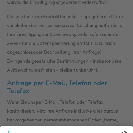
wurde; die Einwilligung ist jederzeit widerrufbar.
Die von Ihnen im Kontaktformular eingegebenen Daten
verbleiben bei uns, bis Sie uns zur Löschung auffordern,
Ihre Einwilligung zur Speicherung widerrufen oder der
Zweck für die Datenspeicherung entfällt (z. B. nach
abgeschlossener Bearbeitung Ihrer Anfrage).
Zwingende gesetzliche Bestimmungen – insbesondere
Aufbewahrungsfristen – bleiben unberührt.
Anfrage per E-Mail, Telefon oder
Telefax
Wenn Sie uns per E-Mail, Telefon oder Telefax
kontaktieren, wird Ihre Anfrage inklusive aller daraus
hervorgehenden personenbezogenen Daten (Name,
Anfrage) zum Zwecke der Bearbeitung Ihres Anliegens