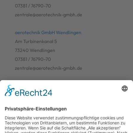
07381 / 76790-70
zentrale@aerotechnik-gmbh.de
aerotechnik GmbH Wendlingen
Am Turbinenkanal 5
73240 Wendlingen
07381 / 76790-70
zentrale@aerotechnik-gmbh.de