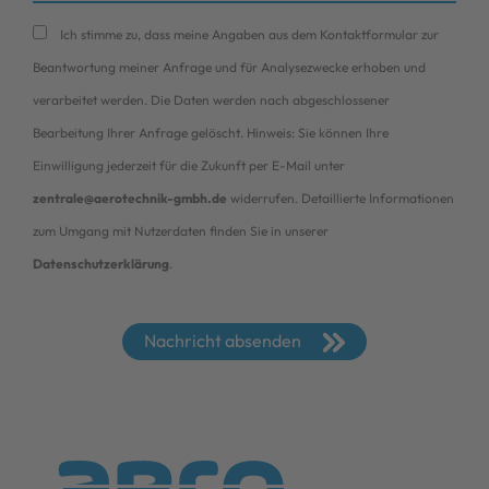
Ich stimme zu, dass meine Angaben aus dem Kontaktformular zur
Beantwortung meiner Anfrage und für Analysezwecke erhoben und
verarbeitet werden. Die Daten werden nach abgeschlossener
Bearbeitung Ihrer Anfrage gelöscht. Hinweis: Sie können Ihre
Einwilligung jederzeit für die Zukunft per E-Mail unter
zentrale@aerotechnik-gmbh.de
widerrufen. Detaillierte Informationen
zum Umgang mit Nutzerdaten finden Sie in unserer
Datenschutzerklärung
.
Nachricht absenden